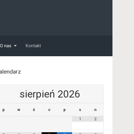
O nas
Kontakt
alendarz
sierpień
2026
p
w
ś
c
p
s
n
1
2