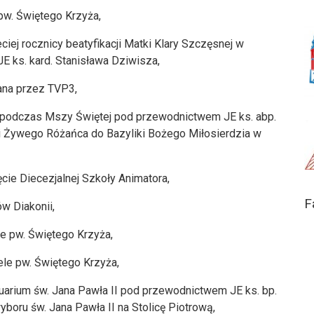
pw. Świętego Krzyża,
ciej rocznicy beatyfikacji Matki Klary Szczęsnej w
 ks. kard. Stanisława Dziwisza,
ana przez TVP3,
ę podczas Mszy Świętej pod przewodnictwem JE ks. abp.
i Żywego Różańca do Bazyliki Bożego Miłosierdzia w
cie Diecezjalnej Szkoły Animatora,
F
ów Diakonii,
le pw. Świętego Krzyża,
ele pw. Świętego Krzyża,
uarium św. Jana Pawła II pod przewodnictwem JE ks. bp.
boru św. Jana Pawła II na Stolicę Piotrową,