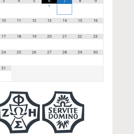
3
4
5
6
8
9
7
•
10
11
12
13
14
15
16
17
18
19
20
21
22
23
24
25
26
27
28
29
30
31