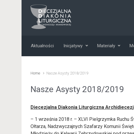
Skip to main content
Aktualności
Inicjatywy
Materiały
Mo
Home
Nasze Asysty 2018/2019
Nasze Asysty 2018/2019
Diecezjalna Diakonia Liturgiczna Archidiecez
– 1 września 2018 r. – XLVI Pielgrzymka Ruchu Ś
Ołtarza, Nadzwyczajnych Szafarzy Komunii Święt
Młodzieży do Kalwarii Zebrzydowskiej pod prze