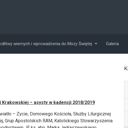
dlitwy wiernych i wprowadzenia do Mszy Świętej
Galeria
K
ji Krakowskiej – asysty w kadencji 2018/2019
wiatło – Życie, Domowego Kościoła, Służby Liturgicznej
ej, Grup Apostolskich RAM, Katolickiego Stowarzyszenia
wodnictwem JE ks. abp. Marka Jędraszewskiego,