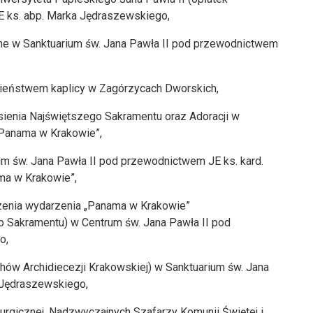
 ks. abp. Marka Jędraszewskiego,
ne w Sanktuarium św. Jana Pawła II pod przewodnictwem
wieństwem kaplicy w Zagórzycach Dworskich,
sienia Najświętszego Sakramentu oraz Adoracji w
„Panama w Krakowie”,
um św. Jana Pawła II pod przewodnictwem JE ks. kard.
ma w Krakowie”,
czenia wydarzenia „Panama w Krakowie”
o Sakramentu) w Centrum św. Jana Pawła II pod
o,
chów Archidiecezji Krakowskiej) w Sanktuarium św. Jana
 Jędraszewskiego,
iturgicznej, Nadzwyczajnych Szafarzy Komunii Świętej i